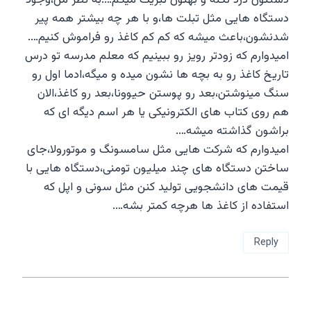
دستگاه هایی مثل تبلت ها،و با هر چه بیشتر همه پیر
شدنشون،باعث میشه که کم کم کاغذ رو فراموش کنیم….
امیدوارم که زودتر رویز رو ببینیم که معلم مدرسه تو درس
تاریخ کاغذ رو به بچه ها نشون میده و میگه،ادما اول رو
سنگ مینوشتن،بعد رو پوستن حیوونا،بعد رو کاغذ،الان
هم روی کتاب های الکترونیکی یا هر اسم دیگه ای که
براشون گذاشته میشه….
امیدوارم که شرکت هایی مثل سامسونگ و موتورولا،جای
ساختن دستگاه های چند میلیون تومنی،دستگاه هایی با
قیمت های دانشجویی تولید کنن مثل سونی و اپل که
استفاده از کاغذ ها هرچه کمتر بشه….
Reply