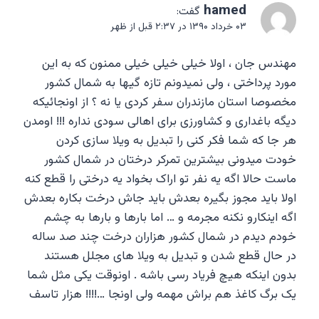
hamed
گفت:
۰۳ خرداد ۱۳۹۰ در ۲:۳۷ قبل از ظهر
مهندس جان ، اولا خیلی خیلی خیلی ممنون که به این
مورد پرداختی ، ولی نمیدونم تازه گیها به شمال کشور
مخصوصا استان مازندران سفر کردی یا نه ؟ از اونجائیکه
دیگه باغداری و کشاورزی برای اهالی سودی نداره !!! اومدن
هر جا که شما فکر کنی را تبدیل به ویلا سازی کردن
خودت میدونی بیشترین تمرکر درختان در شمال کشور
ماست حالا اگه یه نفر تو اراک بخواد یه درختی را قطع کنه
اولا باید مجوز بگیره بعدش باید جاش درخت بکاره بعدش
اگه اینکارو نکنه مجرمه و … اما بارها و بارها به چشم
خودم دیدم در شمال کشور هزاران درخت چند صد ساله
در حال قطع شدن و تبدیل به ویلا های مجلل هستند
بدون اینکه هیچ فریاد رسی باشه . اونوقت یکی مثل شما
یک برگ کاغذ هم براش مهمه ولی اونجا …!!!! هزار تاسف