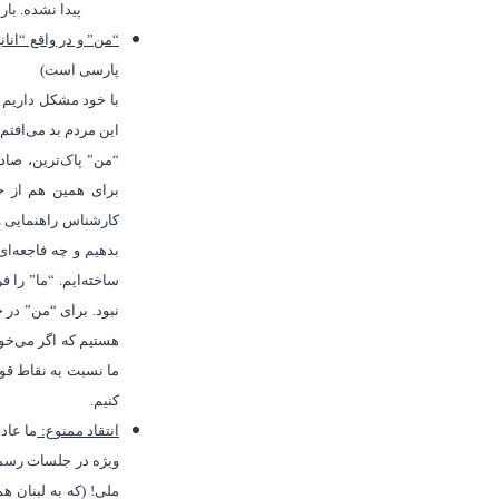
پیدا نشده. بار
“من” و در واقع “ا
پارسی است)
با خود مشکل داریم 
این مردم بد می‌افتم
“من” پاک‌ترین، صاد
برای همین هم از حا
کارشناس راهنمایی و
بدهیم و چه فاجعه‌ای
ساخته‌ایم. “ما” را 
نبود. برای “من” در 
هستیم که اگر می
خوا
ما نسبت به نقاط قو
کنیم.
انتقاد ممنوع:
ما عاد
ویژه در جلسات رسم
ملی! (که به لبنان ه