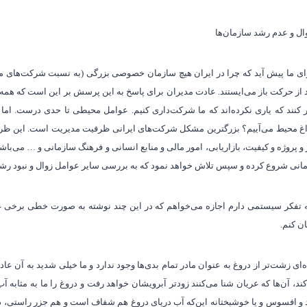
وال و عدم رشد سازمان
ها
ما پیش آید که چرا در ایران هیچ سازمان خصوصی بزرگی (به نسبت شرکت‌های مشابه
 از حرکت باز می
ایستند. عادت مدیران برای پاسخ به این پرسش بر این است که همه را
 کنند که یاری نکرده‌اند که ما شرکت‌داری کنیم. عوامل محیطی تا حدی درست. اما
اغ محیط می‌آییم؟ بزرگترین مشکل شرکت‌های ایرانی ظرفیت مدیریت است. این ظرف
و پروژه و کیفیت، بازاریابی، امور مالی و منابع انسانی و فرهنگ سازمانی و … می‌باشد
زمانی شروع کرده و سپس تلاش خواهد نمود که به بررسی سایر عوامل زوال و نبود رش
به تفکر سیستمی دارم اجازه می‌خواهم که در این چند نوشته به صورت خطی برخی عو
ن کنم.
‌ای زشت‌تر از دروغ به عنوان مادر تمام بدی‌ها وجود ندارد و ما خیلی شدید به آن عاد
د، آن‌ها که عریان شنا می‌کنند زودتر آبرویشان خواهد رفت و دروغ را ما به مثابه آب 
د و افسوس و یا خوشبختانه این‌که آب دریای دروغ هم شفاف است و هم جزر راستی، دری