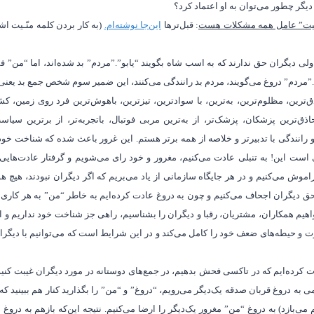
 دیگر چطور می‌توان به او اعتماد کرد؟
نانیت” عامل همه مشکلات هست
: قبل‌ترها
این‌جا نوشته‌ام.
(به کار بردن کلمه منّـیت ا
ولی دیگران حق ندارند که به اسب شاه بگویند “یابو”.”مردم” بد شده‌اند، اما “من”
.”مردم” دروغ می‌گویند، مردم بد رانندگی می‌کنند، این ضمیر سوم شخص جمع بد یعنی 
ق‌ترین، مظلوم‌ترین، به‌ترین، با سوادترین، تیزترین، باهوش‌ترین فرد روی زمین،
ذق‌ترین پزشکان، پزشک‌تر، از به‌ترین مربی فوتبال، باتجربه‌تر، از برترین سیاست
 رانندگی با تدبیرتر و خلاصه از همه برتر هستم. این غرور باعث شده که شناخت خو
 است این! به تنبلی عادت می‌کنیم، مغرور و خود رای می‌شویم و گرفتار عادت‌هایی 
فراموش می‌کنیم و در هر جایگاه سازمانی از یاد می‌بریم که اگر دیگران نبودند، هیچ
حق دیگران اجحاف می‌کنیم و چون به دروغ عادت کرده‌ایم به خاطر “من” به هر کاری 
هیم همکاران، مشتریان، رقبا و دیگران را بشناسیم، راهی جز شناخت خود نداریم و
ت و حیطه
های ضعف خود را کامل می
کند و در این شرایط است که می
توانیم با دیگر
ت کرده
ایم که در تاکسی فحش بدهیم، در جمع
های دوستانه در مورد دیگران غیبت کنیم 
ی به دروغ قربان صدقه یک
دیگر می
رویم، “دروغ” و “من” را بگذارید کنار هم ببینید ک
م می
بازد) به دروغ “من” مغرور یک
دیگر را ارضا می
کنیم. نتیجه این
که بازهم به دروغ