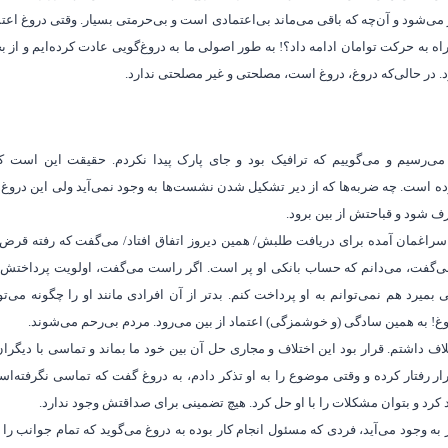
می‌شود و آن‌چه که باقی می‌ماند بی‌اعتمادی است و بی‌حرمتی بسیار. وقتی دروغ اعتما
اه به حرکت توامان ادامه داد؟! به طور اصولی ما به دروغ‌گویی عادت کرده‌ایم و از بچ
 در حالی‌که دروغ، دروغ است، مصلحتی و غیر مصلحتی ندارد.
می‌رسیم و می‌گوییم که ترافیک بود و جای پارک پیدا نکردم. حقیقت این است که
ده است. چه ضربه‌ها که از دیر تشکیل شدن نشست‌ها به وجود نمی‌آید ولی این درو
ف شود و قباحتش از بین برود.
 سراغمان آمده‌ برای دریافت طلبش/ همین دیروز اتفاق افتاد/ می‌گفت که رفته ق
ی‌گفت، می‌دانم که حساب بانکی او پر است. اگر راست می‌گفت، اولویت پرداختش را 
 بمیرد هم نمی‌توانم به او پرداخت کنم. بدتر از آن افرادی مانند او را چگونه می
روغ! به همین سادگی (و خوشمزگی) اعتماد از بین می‌رود. مردم بی‌رحم می‌شوند.
ف داشتم. قرار بود این اختلاف و مجاری حل آن بین خود ما بماند و تماسی با دیگرا
ار رفتار کرده و وقتی موضوع را به او تذکر دادم، به دروغ گفت که تماسی نگرفته‌ا
د کرد و بتوان مشکلات را با او حل کرد. هیچ تضمینی برای صداقتش وجود ندارد.
 به وجود می‌آید، فردی که مسئول انجام کار بوده به دروغ می‌گوید که تمام جوانب ر