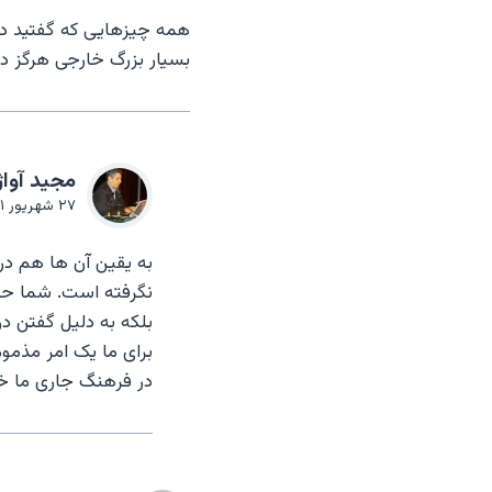
همه چیزهایی که گفتید د
بسیار بزرگ خارجی هرگز در
مجيد آواژ
۲۷ شهریور ۱۳۹۱ در ۵:۱۷ قبل از ظهر
به یقین آن ها هم در
نگرفته است. شما حتما
بلکه به دلیل گفتن در
برای ما یک امر مذمو
در فرهنگ جاری ما خ