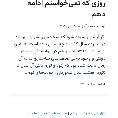
روزی که نمی‌خواستم ادامه
بده!
دهم
توسط
مجيد آواژ
۳۰ مهر ۱۳۹۷
اگر از من پرسیده شود که سخت‌ترین شرایط بهساد
در شانزده سال گذشته چه زمانی بوده است به یقین
از زمستان ۱۳۹۲ یاد خواهم کرد. وابستگی به بازار
دولتی و وجود برخی ضعف‌های ساختاری ما در آن
زمان باعث شده بود که رکود و تورم بالای آن سال که
نتیجه هشت سال کشورداری! دولت‌های نهم…
روزی
ادامه مطلب
که
نمی‌خواستم
ادامه
دهم
بازاریابی و فروش
|
بهتایم
|
حال وهواي شخصي
|
خاطرات