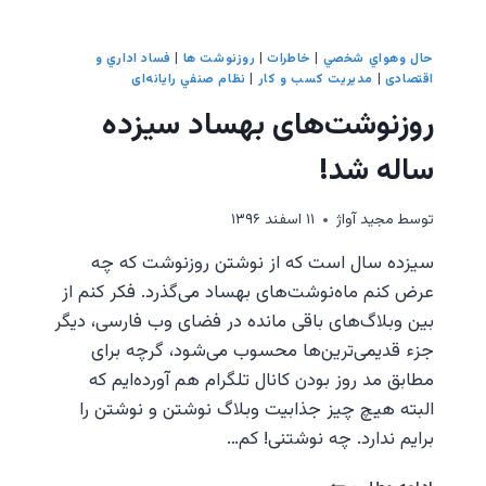
سطل
آشغال
–
حال وهواي شخصي
|
خاطرات
|
روزنوشت ها
|
فساد اداري و
برداشت
اقتصادی
|
مدیریت کسب و کار
|
نظام صنفي رایانه‌ای
دوم
روزنوشت‌های بهساد سیزده
از
یک
ساله شد!
داستان
توسط
مجيد آواژ
۱۱ اسفند ۱۳۹۶
سیزده سال است که از نوشتن روزنوشت‌ که چه
عرض کنم ماه‌نوشت‌های بهساد می‌گذرد. فکر کنم از
بین وبلاگ‌های باقی مانده در فضای وب فارسی، دیگر
جزء قدیمی‌ترین‌ها محسوب می‌شود، گرچه برای
مطابق مد روز بودن کانال تلگرام هم آورده‌ایم که
البته هیچ چیز جذابیت وبلاگ نوشتن و نوشتن را
برایم ندارد. چه نوشتنی! کم…
روزنوشت‌های