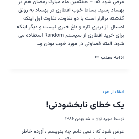
عرض شود که: – هفتمین ماه مبارک رمضان هم در
بهساد رسید. بساط خوب افطاری در بهساد به رونق
گذشته برقرار است با دو تفاوت، تفاوت اول اینکه
امسال از بربری تازه و داغ خبری نیست و دیگر اینکه
برای خرید افطاری از سیستم Random استفاده می
شود. البته قضاوتی در مورد خوب بودن و…
این
ادامه مطلب
روزها
و
دغدغه
های
من
انتقاد از خود
یک خطای نابخشودنی!
توسط
مجيد آواژ
۰۵ بهمن ۱۳۸۶
عرض شود که : نمی دانم چه بنویسم ، آزرده خاطر