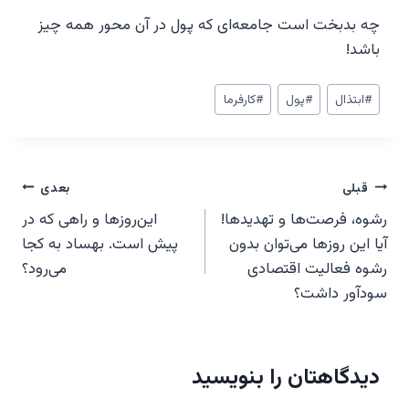
چه بدبخت است جامعه‌ای که پول در آن محور همه چیز
باشد!
برچسب‌های
#
ابتذال
#
پول
#
کارفرما
نوشته:
راهبری
قبلی
بعدی
رشوه، فرصت‌ها و تهدیدها!
این‌روزها و راهی که در
نوشته‌ها
آیا این‌ روزها می‌توان بدون
پیش است. بهساد به کجا
رشوه فعالیت اقتصادی
می‌رود؟
سود‌آور داشت؟
دیدگاهتان را بنویسید