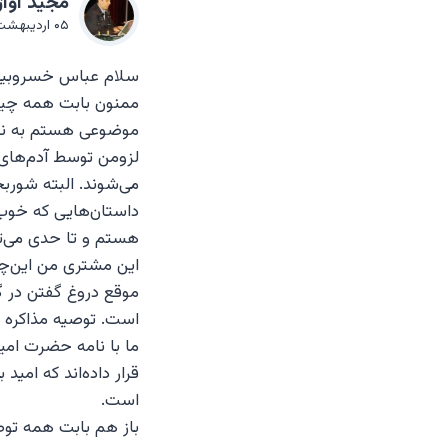
مجيد آواژ
۰۵ اردیبهشت ۱۳۹۸ در ۶:۲۳ قبل از ظهر
سلام عباس خسروبیگ
ممنون بابت همه چیز
موضوعی هستم به نام 
لزومن توسط آدم‌های ب
می‌شوند. البته شوربخ
داستان‌هایی که خوب م
هستم و تا حدی می‌توا
این مشتری من این‌چن
موقع دروغ گفتن در 
است. توصیه مذاکره ر
ما با نامه حضرت امی
قرار داده‌اند که امید
است.
باز هم بابت همه توص