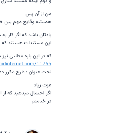
و دوم اینکه مستند سازی ک
من از آن پس
همیشه وقایع مهم بین خود
یادتان باشد که اگر کار ب
این مستندات هستند که ح
که در این باره مطلبی نیز 
midinternet.com/11765
تحت عنوان : طرح مکرر دعا
عزت زیاد
اگر احتمال میدهید که از ا
در خدمتم